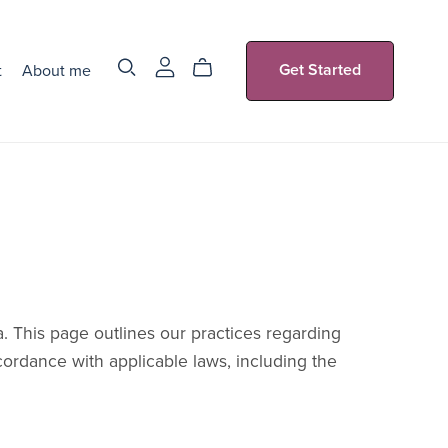
t
About me
Get Started
ta. This page outlines our practices regarding
cordance with applicable laws, including the