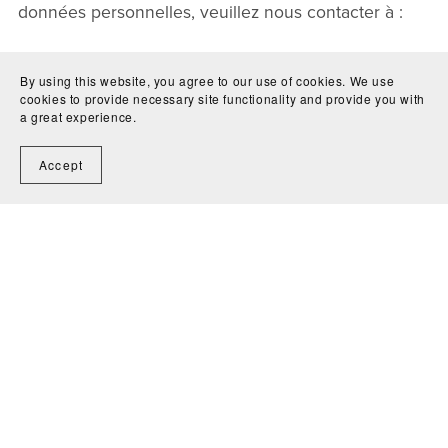
données personnelles, veuillez nous contacter à :
Nora Aradi
By using this website, you agree to our use of cookies. We use
3 Pl. Octogonale, 77700 Chessy
cookies to provide necessary site functionality and provide you with
a great experience.
nora.aradi97@gmail.com
Accept