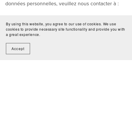
données personnelles, veuillez nous contacter à :
Nora Aradi
By using this website, you agree to our use of cookies. We use
3 Pl. Octogonale, 77700 Chessy
cookies to provide necessary site functionality and provide you with
a great experience.
nora.aradi97@gmail.com
Accept